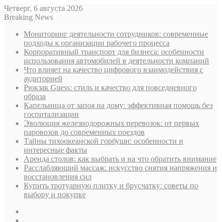
Четверг, 6 августа 2026
Breaking News
Мониторинг деятельности сотрудников: современные
подходы к организации рабочего процесса
Корпоративный транспорт для бизнеса: особенности
использования автомобилей в деятельности компаний
Что влияет на качество цифрового взаимодействия с
аудиторией
Рюкзак Guess: стиль и качество для повседневного
образа
Капельница от запоя на дому: эффективная помощь без
госпитализации
Эволюция железнодорожных перевозок: от первых
паровозов до современных поездов
Тайны тихоокеанской горбуши: особенности и
интересные факты
Аренда столов: как выбрать и на что обратить внимание
Расслабляющий массаж: искусство снятия напряжения и
восстановления сил
Купить тротуарную плитку и брусчатку: советы по
выбору и покупке
Sidebar
Случайная