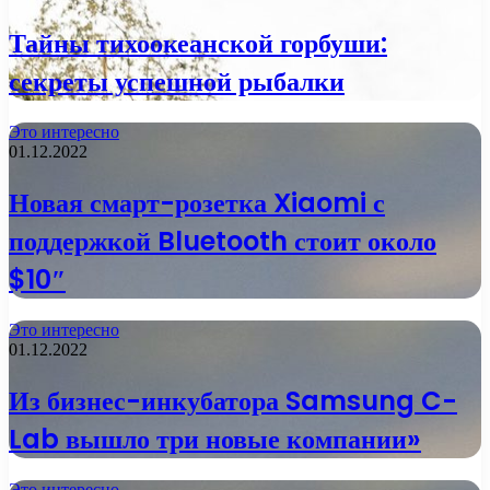
Тайны тихоокеанской горбуши:
секреты успешной рыбалки
Это интересно
01.12.2022
Новая смарт-розетка Xiaomi с
поддержкой Bluetooth стоит около
$10″
Это интересно
01.12.2022
Из бизнес-инкубатора Samsung C-
Lab вышло три новые компании»
Это интересно