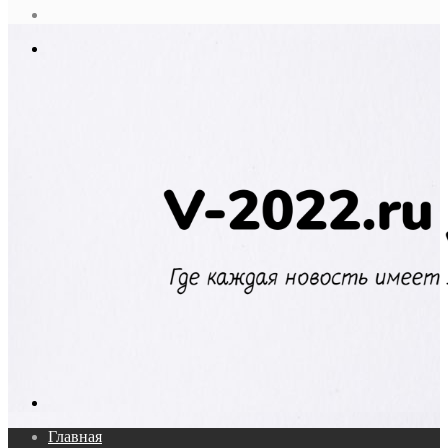
статья
Log
In
Меню
Поиск...
Главная