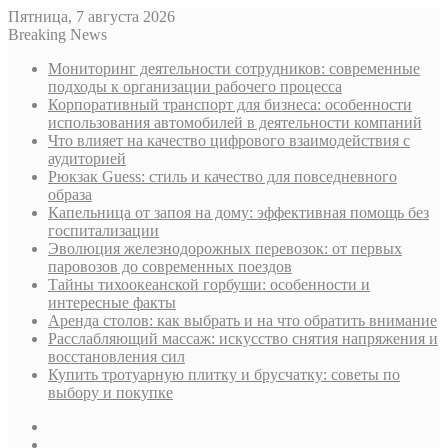
Пятница, 7 августа 2026
Breaking News
Мониторинг деятельности сотрудников: современные
подходы к организации рабочего процесса
Корпоративный транспорт для бизнеса: особенности
использования автомобилей в деятельности компаний
Что влияет на качество цифрового взаимодействия с
аудиторией
Рюкзак Guess: стиль и качество для повседневного
образа
Капельница от запоя на дому: эффективная помощь без
госпитализации
Эволюция железнодорожных перевозок: от первых
паровозов до современных поездов
Тайны тихоокеанской горбуши: особенности и
интересные факты
Аренда столов: как выбрать и на что обратить внимание
Расслабляющий массаж: искусство снятия напряжения и
восстановления сил
Купить тротуарную плитку и брусчатку: советы по
выбору и покупке
Sidebar
Случайная