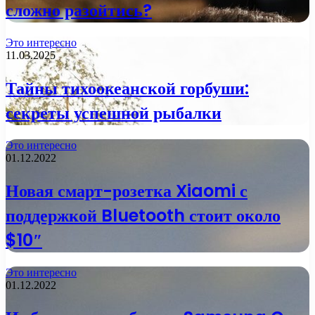
сложно разойтись?
Это интересно
11.03.2025
Тайны тихоокеанской горбуши:
секреты успешной рыбалки
Это интересно
01.12.2022
Новая смарт-розетка Xiaomi с
поддержкой Bluetooth стоит около
$10″
Это интересно
01.12.2022