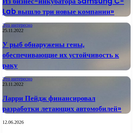
Из бизнес-инкубатора Samsung C-
Lab вышло три новые компании»
Это интересно
25.11.2022
У рыб обнаружены гены,
обеспечивающие их устойчивость к
раку
Это интересно
23.11.2022
Ларри Пейдж финансировал
разработки летающих автомобилей»
12.06.2026