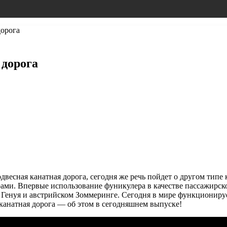
дорога
 дорога
одвесная канатная дорога, сегодня же речь пойдет о другом тип
рами. Впервые использование
фуникулера в качестве пассажирско
е Генуя и австрийском Зоммеринге. Сегодня в мире функциониру
канатная дорога — об этом в сегодняшнем выпуске!