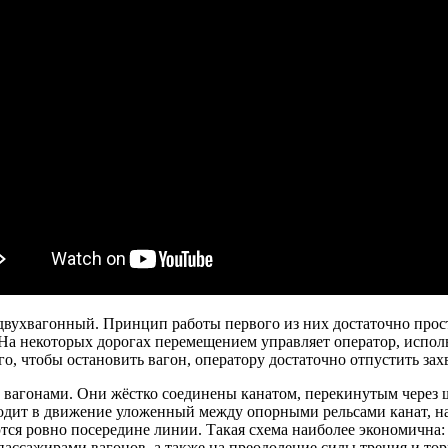
двухвагонный. Принцип работы первого из них достаточно прос
На некоторых дорогах перемещением управляет оператор, исполь
о, чтобы остановить вагон, оператору достаточно отпустить зах
 вагонами. Они жёстко соединены канатом, перекинутым через 
дит в движение уложенный между опорными рельсами канат, на 
тся ровно посередине линии. Такая схема наиболее экономична: 
ассажирами вагонов, а также на преодоление силы трения и тор