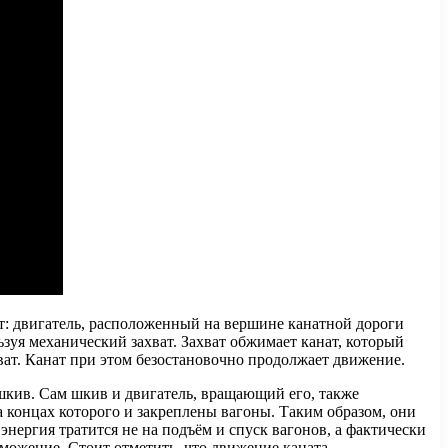
т: двигатель, расположенный на вершине канатной дороги
зуя механический захват. Захват обжимает канат, который
ват. Канат при этом безостановочно продолжает движение.
шкив. Сам шкив и двигатель, вращающий его, также
концах которого и закреплены вагоны. Таким образом, они
энергия тратится не на подъём и спуск вагонов, а фактически
можение. Стоит отметить, что движение каната,