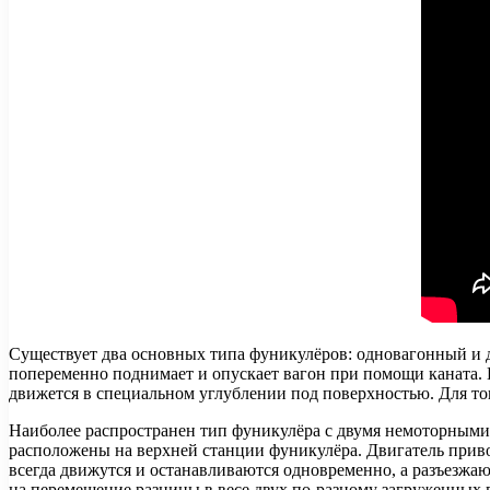
Существует два основных типа фуникулёров: одновагонный и 
попеременно поднимает и опускает вагон при помощи каната. 
движется в специальном углублении под поверхностью. Для тог
Наиболее распространен тип фуникулёра с двумя немоторными
расположены на верхней станции фуникулёра. Двигатель приво
всегда движутся и останавливаются одновременно, а разъезжаю
на перемещение разницы в весе двух по-разному загруженных п