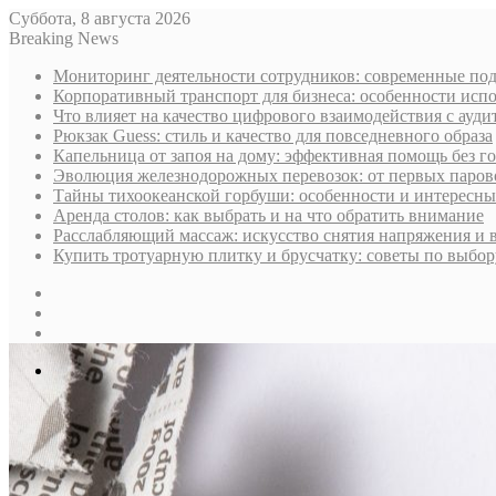
Суббота, 8 августа 2026
Breaking News
Мониторинг деятельности сотрудников: современные под
Корпоративный транспорт для бизнеса: особенности исп
Что влияет на качество цифрового взаимодействия с ауди
Рюкзак Guess: стиль и качество для повседневного образа
Капельница от запоя на дому: эффективная помощь без г
Эволюция железнодорожных перевозок: от первых паров
Тайны тихоокеанской горбуши: особенности и интересн
Аренда столов: как выбрать и на что обратить внимание
Расслабляющий массаж: искусство снятия напряжения и 
Купить тротуарную плитку и брусчатку: советы по выбор
Sidebar
Случайная
статья
Log
In
Меню