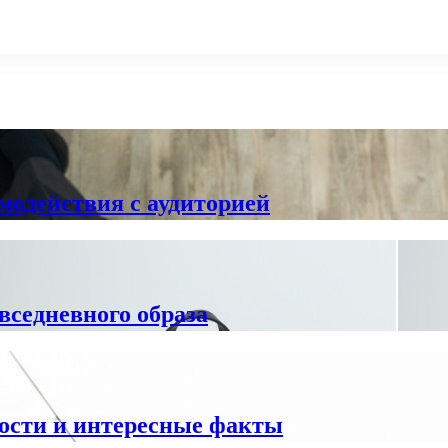
модействия с аудиторией
вседневного образа
ности и интересные факты