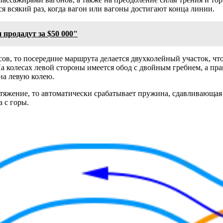
 всякий раз, когда вагон или вагоны достигают конца линии.
 продадут за $50 000"
сов, то посередине маршрута делается двухколейный участок, чт
а колесах левой стороны имеется обод с двойным гребнем, а пр
на левую колею.
атяжение, то автоматически срабатывает пружина, сдавливающая 
 с горы.