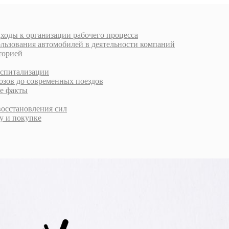
ходы к организации рабочего процесса
ользования автомобилей в деятельности компаний
торией
оспитализации
озов до современных поездов
ые факты
восстановления сил
у и покупке