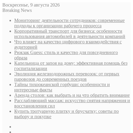
Воскресенье, 9 августа 2026
Breaking News
Мониторинг деятельности сотрудников: современные
подходы к организации рабочего процесса
Корпоративный транспорт для бизнеса: особенности
использования автомобилей в деятельности компаний
Что влияет на качество цифрового взаимодействия с
аудиторией
Рюкзак Guess: стиль и качество для повседневного
образа
Капельница от запоя на дому: эффективная помощь без
госпитализации
Эволюция железнодорожных перевозок: от первых
паровозов до современных поездов
Тайны тихоокеанской горбуши: особенности и
интересные факты
Аренда столов: как выбрать и на что обратить внимание
Расслабляющий массаж: искусство снятия напряжения и
восстановления сил
Купить тротуарную плитку и брусчатку: советы по
выбору и покупке
Sidebar
Случайная