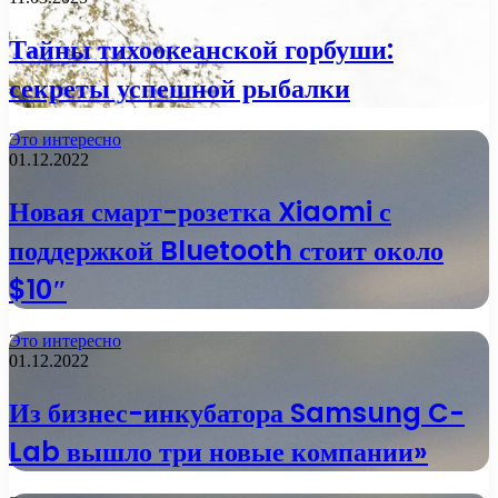
Тайны тихоокеанской горбуши:
секреты успешной рыбалки
Это интересно
01.12.2022
Новая смарт-розетка Xiaomi с
поддержкой Bluetooth стоит около
$10″
Это интересно
01.12.2022
Из бизнес-инкубатора Samsung C-
Lab вышло три новые компании»