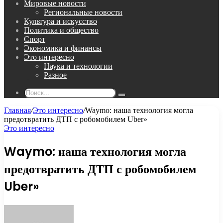
Мировые новости
Региональные новости
Культура и искусство
Политика и общество
Спорт
Экономика и финансы
Это интересно
Наука и технологии
Разное
Поиск...
Главная
/
Это интересно
/
Waymo: наша технология могла
предотвратить ДТП с робомобилем Uber»
Это интересно
Waymo: наша технология могла
предотвратить ДТП с робомобилем
Uber»