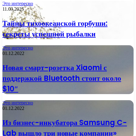
Это интересно
11.03.2025
Тайны тихоокеанской горбуши:
секреты успешной рыбалки
Это интересно
01.12.2022
Новая смарт-розетка Xiaomi с
поддержкой Bluetooth стоит около
$10″
Это интересно
01.12.2022
Из бизнес-инкубатора Samsung C-
Lab вышло три новые компании»