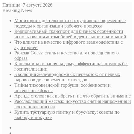
Пятница, 7 августа 2026
Breaking News
Мониторинг деятельности сотрудников: современные
подходы к организации рабочего процесса
Корпоративный транспорт для бизнеса: особенности
использования автомобилей в деятельности компаний
Что влияет на качество цифрового взаимодействия с
аудиторией
Рюкзак Guess: стиль и качество для повседневного
образа
Капельница от запоя на дому: эффективная помощь без
госпитализации
Эволюция железнодорожных перевозок: от первых
паровозов до современных поездов
Тайны тихоокеанской горбуши: особенности и
интересные факты
Аренда столов: как выбрать и на что обратить внимание
Расслабляющий массаж: искусство снятия напряжения и
восстановления сил
Купить тротуарную плитку и брусчатку: советы по
выбору и покупке
Sidebar
Случайная