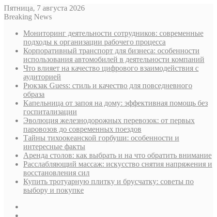
Пятница, 7 августа 2026
Breaking News
Мониторинг деятельности сотрудников: современные
подходы к организации рабочего процесса
Корпоративный транспорт для бизнеса: особенности
использования автомобилей в деятельности компаний
Что влияет на качество цифрового взаимодействия с
аудиторией
Рюкзак Guess: стиль и качество для повседневного
образа
Капельница от запоя на дому: эффективная помощь без
госпитализации
Эволюция железнодорожных перевозок: от первых
паровозов до современных поездов
Тайны тихоокеанской горбуши: особенности и
интересные факты
Аренда столов: как выбрать и на что обратить внимание
Расслабляющий массаж: искусство снятия напряжения и
восстановления сил
Купить тротуарную плитку и брусчатку: советы по
выбору и покупке
Sidebar
Случайная