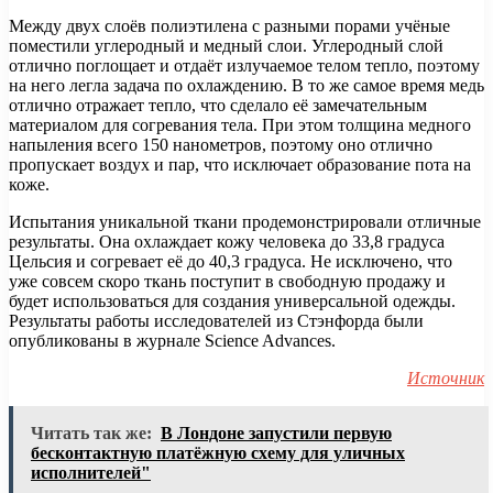
Между двух слоёв полиэтилена с разными порами учёные
поместили углеродный и медный слои. Углеродный слой
отлично поглощает и отдаёт излучаемое телом тепло, поэтому
на него легла задача по охлаждению. В то же самое время медь
отлично отражает тепло, что сделало её замечательным
материалом для согревания тела. При этом толщина медного
напыления всего 150 нанометров, поэтому оно отлично
пропускает воздух и пар, что исключает образование пота на
коже.
Испытания уникальной ткани продемонстрировали отличные
результаты. Она охлаждает кожу человека до 33,8 градуса
Цельсия и согревает её до 40,3 градуса. Не исключено, что
уже совсем скоро ткань поступит в свободную продажу и
будет использоваться для создания универсальной одежды.
Результаты работы исследователей из Стэнфорда были
опубликованы в журнале Science Advances.
Источник
Читать так же:
В Лондоне запустили первую
бесконтактную платёжную схему для уличных
исполнителей"