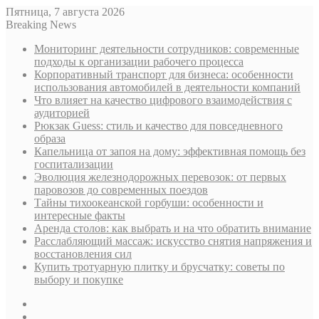
Пятница, 7 августа 2026
Breaking News
Мониторинг деятельности сотрудников: современные
подходы к организации рабочего процесса
Корпоративный транспорт для бизнеса: особенности
использования автомобилей в деятельности компаний
Что влияет на качество цифрового взаимодействия с
аудиторией
Рюкзак Guess: стиль и качество для повседневного
образа
Капельница от запоя на дому: эффективная помощь без
госпитализации
Эволюция железнодорожных перевозок: от первых
паровозов до современных поездов
Тайны тихоокеанской горбуши: особенности и
интересные факты
Аренда столов: как выбрать и на что обратить внимание
Расслабляющий массаж: искусство снятия напряжения и
восстановления сил
Купить тротуарную плитку и брусчатку: советы по
выбору и покупке
Sidebar
Случайная