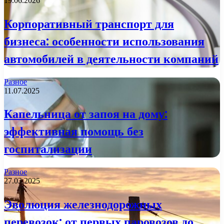
19.06.2026
Корпоративный транспорт для
бизнеса: особенности использования
автомобилей в деятельности компаний
Разное
11.07.2025
Капельница от запоя на дому:
эффективная помощь без
госпитализации
Разное
27.03.2025
Эволюция железнодорожных
перевозок: от первых паровозов до