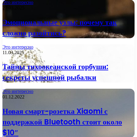
Это интересно
27.03.2025
Эмоциональные узлы: почему так
сложно разойтись?
Это интересно
11.03.2025
Тайны тихоокеанской горбуши:
секреты успешной рыбалки
Это интересно
01.12.2022
Новая смарт-розетка Xiaomi с
поддержкой Bluetooth стоит около
$10″