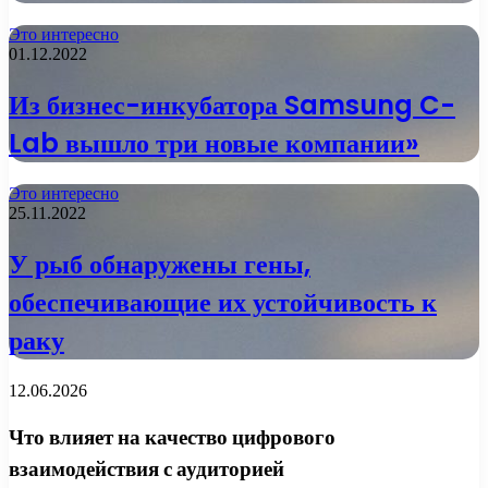
Это интересно
01.12.2022
Из бизнес-инкубатора Samsung C-
Lab вышло три новые компании»
Это интересно
25.11.2022
У рыб обнаружены гены,
обеспечивающие их устойчивость к
раку
12.06.2026
Что влияет на качество цифрового
взаимодействия с аудиторией