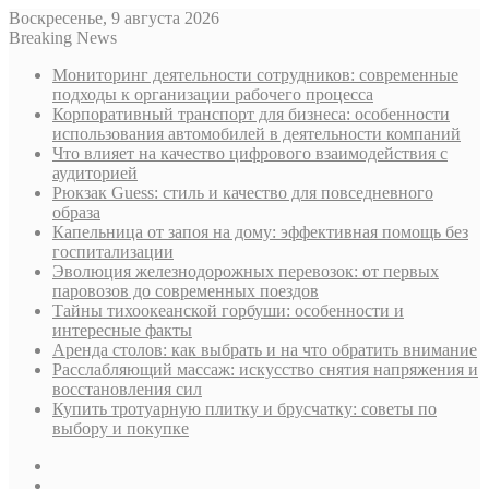
Воскресенье, 9 августа 2026
Breaking News
Мониторинг деятельности сотрудников: современные
подходы к организации рабочего процесса
Корпоративный транспорт для бизнеса: особенности
использования автомобилей в деятельности компаний
Что влияет на качество цифрового взаимодействия с
аудиторией
Рюкзак Guess: стиль и качество для повседневного
образа
Капельница от запоя на дому: эффективная помощь без
госпитализации
Эволюция железнодорожных перевозок: от первых
паровозов до современных поездов
Тайны тихоокеанской горбуши: особенности и
интересные факты
Аренда столов: как выбрать и на что обратить внимание
Расслабляющий массаж: искусство снятия напряжения и
восстановления сил
Купить тротуарную плитку и брусчатку: советы по
выбору и покупке
Sidebar
Случайная