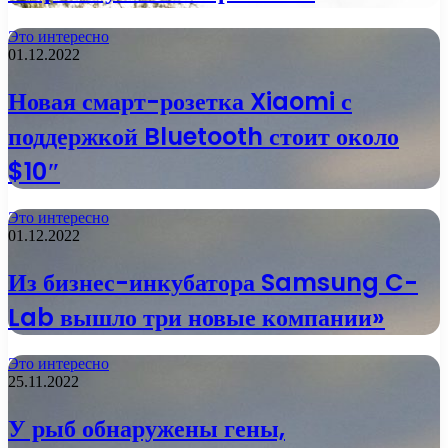
Это интересно
01.12.2022
Новая смарт-розетка Xiaomi с
поддержкой Bluetooth стоит около
$10″
Это интересно
01.12.2022
Из бизнес-инкубатора Samsung C-
Lab вышло три новые компании»
Это интересно
25.11.2022
У рыб обнаружены гены,