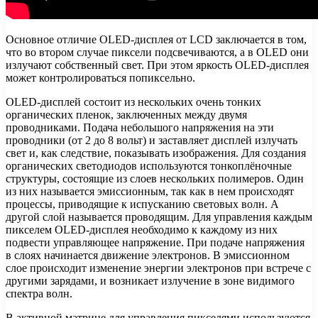
Основное
отличие OLED-дисплея от LCD заключается в том,
что во втором случае пиксели подсвечиваются, а в OLED они
излучают собственный свет. При этом яркость OLED-дисплея
может контролироваться попиксельно.
OLED-дисплей состоит из нескольких очень тонких
органических пленок, заключенных между двумя
проводниками. Подача небольшого напряжения на эти
проводники (от 2 до 8 вольт) и заставляет дисплей излучать
свет и, как следствие, показывать изображения. Для создания
органических светодиодов используются тонкоплёночные
структуры, состоящие из слоев нескольких полимеров. Один
из них называется эмиссионным, так как в нем происходят
процессы, приводящие к испусканию световых волн. А
другой слой называется проводящим. Для управления каждым
пикселем OLED-дисплея необходимо к каждому из них
подвести управляющее напряжение. При подаче напряжения
в слоях начинается движение электронов. В эмиссионном
слое происходит изменение энергии электронов при встрече с
другими зарядами, и возникает излучение в зоне видимого
спектра волн.
В активной матрице для управления пикселями используются