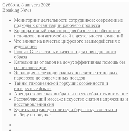
Суббота, 8 августа 2026
Breaking News
Мониторинг деятельности сотрудников: современные
подходы к организации рабочего процесса
Корпоративный транспорт для бизнеса: особенности
использования автомобилей в деятельности компаний
Что влияет на качество цифрового взаимодействия с
аудиторией
Рюкзак Guess: стиль и качество для повседневного
образа
Капельница от запоя на дому: эффективная помощь без
госпитализации
Эволюция железнодорожных перевозок: от первых
паровозов до современных поездов
Тайны тихоокеанской горбуши: особенности и
интересные факты
Аренда столов: как выбрать и на что обратить внимание
Расслабляющий массаж: искусство снятия напряжения и
восстановления сил
Купить тротуарную плитку и брусчатку: советы по
выбору и покупке
Sidebar
Случайная