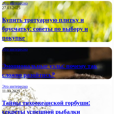
Это интересно
27.03.2025
Купить тротуарную плитку и
брусчатку: советы по выбору и
покупке
Это интересно
27.03.2025
Эмоциональные узлы: почему так
сложно разойтись?
Это интересно
11.03.2025
Тайны тихоокеанской горбуши:
секреты успешной рыбалки