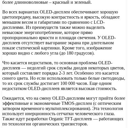
более длинноволновые – красный и зеленый.
Во всех вариантах OLED-дисплеи обеспечивают хорошую
цветопередачу, высокую контрастность и яркость, обладают
меньшим весом и габаритами по сравнению с LCD-
дисплеями. Из преимуществ также можно выделить
невысокое энергопотребление, которое прямо
пропорционально яркости и площади свечения. У OLED-
дисплеев отсутствует выгорание экрана при длительном
показе статической картинки. Кроме того, изображение
хорошо видно с любого угла (до 180 градусов).
Что касается недостатков, то основная проблема OLED-
дисплеев — недолгий срок службы диодов некоторых цветов,
который составляет порядка 2-3 лет. Особенно это касается
синего цвета. Но если использовать только белые светодиоды,
то их срок службы достигает 100 000 часов. Еще одним
недостатком OLED-дисплеев является высокая стоимость.
Ожидается, что на смену OLED-дисплеям могут прийти более
эффективные и экономичные TMOS-дисплеи (с оптическим
затвором временного мультиплексирования). Эта технология
использует инерционность сетчатки человеческого глаза.
Также идут разработки Organic TFT-дисплеев — работающих
по технологии органических транзисторов.