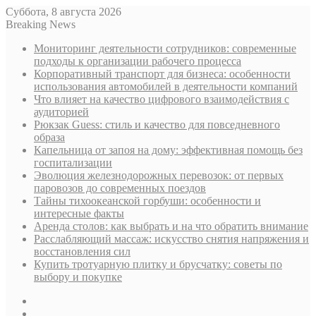
Суббота, 8 августа 2026
Breaking News
Мониторинг деятельности сотрудников: современные
подходы к организации рабочего процесса
Корпоративный транспорт для бизнеса: особенности
использования автомобилей в деятельности компаний
Что влияет на качество цифрового взаимодействия с
аудиторией
Рюкзак Guess: стиль и качество для повседневного
образа
Капельница от запоя на дому: эффективная помощь без
госпитализации
Эволюция железнодорожных перевозок: от первых
паровозов до современных поездов
Тайны тихоокеанской горбуши: особенности и
интересные факты
Аренда столов: как выбрать и на что обратить внимание
Расслабляющий массаж: искусство снятия напряжения и
восстановления сил
Купить тротуарную плитку и брусчатку: советы по
выбору и покупке
Sidebar
Случайная