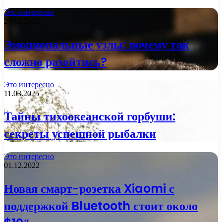
Это интересно
27.03.2025
Эмоциональные узлы: почему так
сложно разойтись?
Это интересно
11.03.2025
Тайны тихоокеанской горбуши:
секреты успешной рыбалки
Это интересно
01.12.2022
Новая смарт-розетка Xiaomi с
поддержкой Bluetooth стоит около