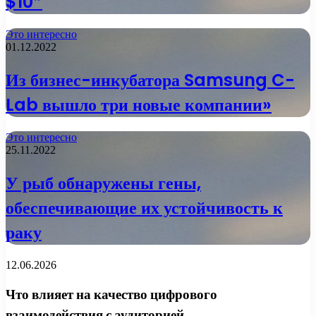
$10″
Это интересно
01.12.2022
Из бизнес-инкубатора Samsung C-
Lab вышло три новые компании»
Это интересно
25.11.2022
У рыб обнаружены гены,
обеспечивающие их устойчивость к
раку
12.06.2026
Что влияет на качество цифрового
взаимодействия с аудиторией