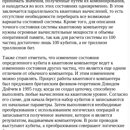
принимать значения, полученные путем их комбинирования,
и находиться во всех этих состояниях одновременно. В этом
заключается параллельность квантовых вычислений, то есть
отсутствие необходимости перебирать все возможные
варианты состояний системы. Кроме того, для описания
точного состояния системы квантовому компьютеру не
нужны огромные вычислительные мощности и объемы
оперативной памяти, так как для расчета системы из 100
частиц достаточно лишь 100 кубитов, а не триллион
триллионов бит.
Также стоит отметить, что изменение состояния
определенного кубита в квантовом компьютере ведет к
изменению состояния других частиц, что является еще одним
отличием от обычного компьютера. И этим изменением
можно управлять. Процесс работы квантового компьютера
был предложен британским физиком-теоретиком Дэвидом
Дойчем в 1995 году, когда он создал цепочку, способную
выполнять любые вычисления на квантовом уровне. Согласно
его схеме, для начала берется набор кубитов и записываются
их начальные параметры. Затем выполняются необходимые
преобразования с использованием логических операций и
записывается полученное значение, которое и является
результатом, выдаваемым компьютером. В роли проводов
выступают кубиты, а преобразования совершают логические